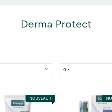
Derma Protect
Prix
 PROTECT
NOUVEAU !
NO