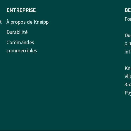
ENTREPRISE
BE
Fo
t
À propos de Kneipp
Durabilité
Du 
Commandes
0 
commerciales
in
Kn
Vl
35
Pa