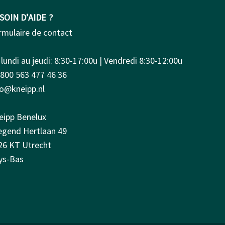
SOIN D’AIDE ?
rmulaire de contact
lundi au jeudi: 8:30-17:00u | Vendredi 8:30-12:00u
0800 563 477 46 36
fo@kneipp.nl
eipp Benelux
iegend Hertlaan 49
26 KT Utrecht
ys-Bas