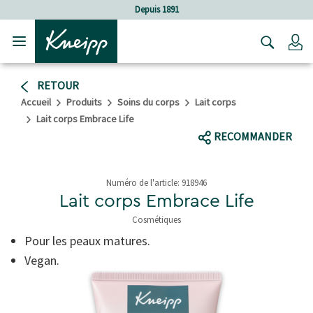
Sauter au contenu principal
Sauter au contenu du pied de page
Depuis 1891
C
RETOUR
Accueil
Produits
Soins du corps
Lait corps
Lait corps Embrace Life
RECOMMANDER
Numéro de l'article:
918946
Lait corps Embrace Life
Cosmétiques
4,6 de 5 étoiles
Pour les peaux matures.
Vegan.