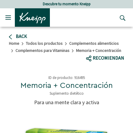
Skip to main content
Skip to footer content
Descubre tu momento Kneipp
BACK
Home
Todos los productos
Complementos alimenticios
Complementos para Vitaminas
Memoria + Concentración
RECOMIENDAN
ID de producto:
916495
Memoria + Concentración
Suplemento dietético
4,3 out of 5 Customer Rating
Para una mente clara y activa