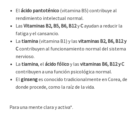
El
ácido pantoténico
(vitamina B5) contribuye al
rendimiento intelectual normal.
Las
Vitaminas B2, B5, B6, B12
y
C
ayudan a reducir la
fatiga y el cansancio.
La
tiamina
(vitamina B1) y las
vitaminas B2, B6, B12 y
C
contribuyen al funcionamiento normal del sistema
nervioso.
La
tiamina
, el
ácido fólico
y las
vitaminas B6, B12 y C
contribuyen a una función psicológica normal.
El
ginseng
es conocido tradicionalmente en Corea, de
donde procede, como la raíz de la vida.
Para una mente clara y activa*.