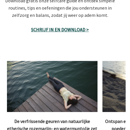
Download gratis onze selfcare guide en ontdek simpele
routines, tips en oefeningen die jou ondersteunen in
zelfzorg en balans, zodat jij weer op adem komt.
SCHRIJF IN EN DOWNLOAD >
De verfrissende geuren van natuurlijke
Ontspan en 
etherische rozemarijn- en watermuntolie zet
poederac