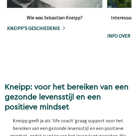
Wie was Sebastian Kneipp?
Interessante
KNEIPP'S GESCHIEDENIS
INFO OVER K
Kneipp: voor het bereiken van een
gezonde levensstijl en een
positieve mindset
Kneipp geeft je als ‘life coach’ graag support voor het
bereiken van een gezonde levensstijl en een positieve
mindset, zodat je volop van het leven kunt genieten. We