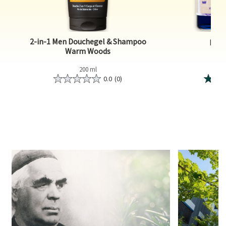
2-in-1 Men Douchegel & Shampoo
Bado
Warm Woods
200 ml
0.0
(0)