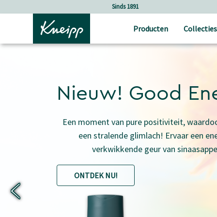
Verder gaan naar hoofdinhoud.
Verder gaan naar de footer
Holistische verzorging
Producten
Collecties
Nieuw! Good En
Een moment van pure positiviteit, waardoo
een stralende glimlach! Ervaar een en
verkwikkende geur van sinaasappe
ONTDEK NU!