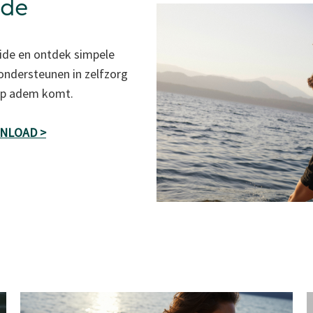
ide
ide en ontdek simpele
 ondersteunen in zelfzorg
 op adem komt.
WNLOAD >