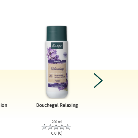
NEXT
2-in-1 Men Do
tion
Douchegel Relaxing
War
200 ml
2
0.0
(0)
0