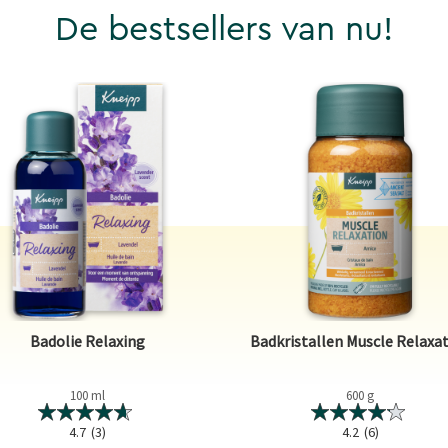
De bestsellers van nu!
Badolie Relaxing
Badkristallen Muscle Relaxa
100 ml
600 g
4.7
(3)
4.2
(6)