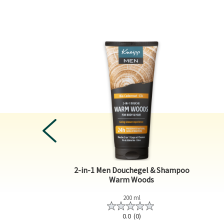
PREVIOUS
2-in-1 Men Douchegel & Shampoo
Relaxing
Warm Woods
ml
200 ml
0)
0.0
(0)