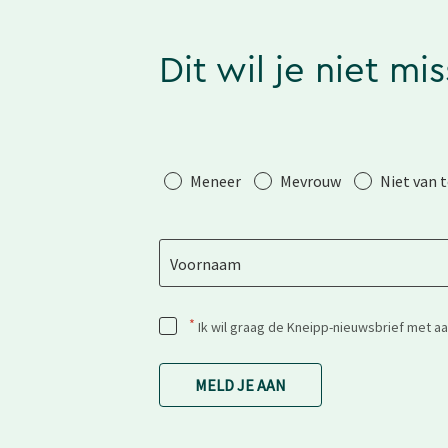
Dit wil je niet mi
Aanhef
Meneer
Mevrouw
Niet van 
Voornaam
*
Ik wil graag de Kneipp-nieuwsbrief met a
MELD JE AAN