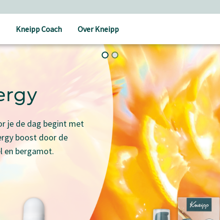
Kneipp Coach
Over Kneipp
ergy
r je de dag begint met
ergy boost door de
l en bergamot.