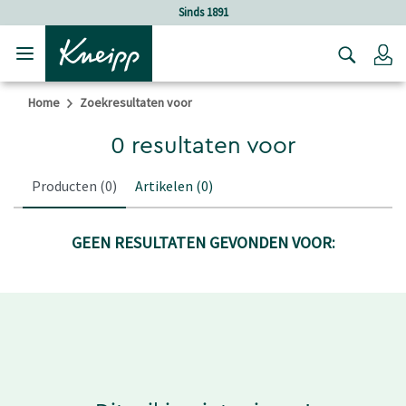
Verder gaan naar hoofdinhoud.
Verder gaan naar de footer
Sinds 1891
Lo
Home
Zoekresultaten voor
0 resultaten voor
Producten
(0)
Artikelen
(0)
GEEN RESULTATEN GEVONDEN VOOR: