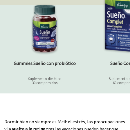
Gummies Sueño con probiótico
Sueño Co
Suplemento dietético
Suplemento d
30 comprimidos
60 compri
Dormir bien no siempre es fácil: el estrés, las preocupaciones
y la
vuelta a la rutina
tras las vacaciones pueden hacer que