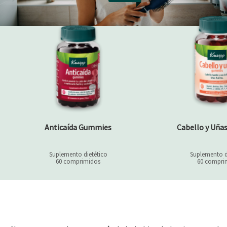
Anticaída Gummies
Cabello y Uñ
Suplemento dietético
Suplemento d
60 comprimidos
60 compri