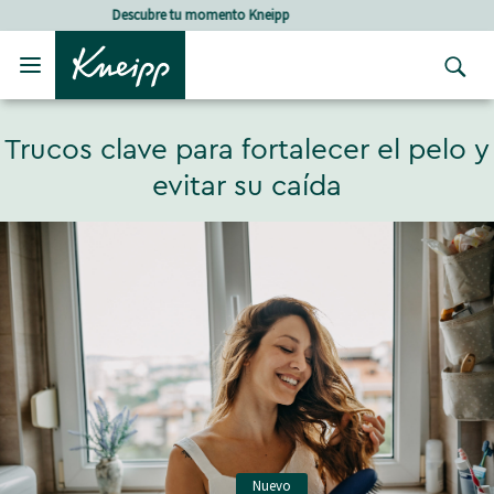
Skip to main content
Skip to footer content
Cuidado holístico para un bienestar natural
Trucos clave para fortalecer el pelo y
evitar su caída
Nuevo