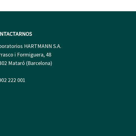
NTACTARNOS
boratorios HARTMANN S.A.
rrasco i Formiguera, 48
302 Mataró (Barcelona)
 902 222 001