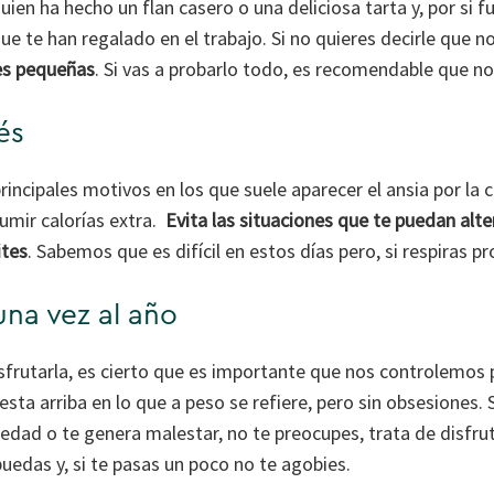
ien ha hecho un flan casero o una deliciosa tarta y, por si 
e te han regalado en el trabajo. Si no quieres decirle que n
nes pequeñas
. Si vas a probarlo todo, es recomendable que no
és
principales motivos en los que suele aparecer el ansia por la
mir calorías extra.
Evita las situaciones que te puedan alt
ites
. Sabemos que es difícil en estos días pero, si respiras p
 una vez al año
sfrutarla, es cierto que es importante que nos controlemos 
sta arriba en lo que a peso se refiere, pero sin obsesiones. 
edad o te genera malestar, no te preocupes, trata de disfru
puedas y, si te pasas un poco no te agobies.