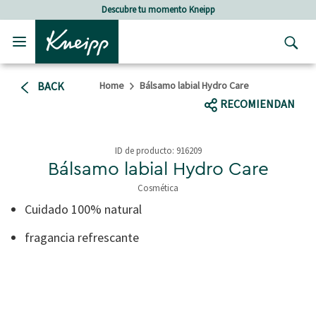
Skip to main content
Skip to footer content
Descubre tu momento Kneipp
BACK
Home
Bálsamo labial Hydro Care
RECOMIENDAN
ID de producto:
916209
Bálsamo labial Hydro Care
Cosmética
3,6 out of 5 Customer Rating
Cuidado 100% natural
fragancia refrescante