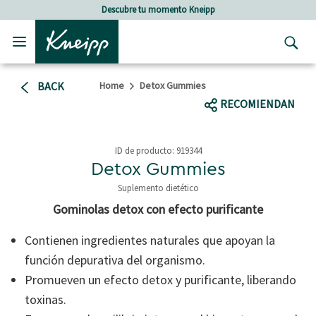
Skip to main content
Skip to footer content
Descubre tu momento Kneipp
BACK
Home
Detox Gummies
RECOMIENDAN
ID de producto:
919344
Detox Gummies
Suplemento dietético
3,9 out of 5 Customer Rating
Gominolas detox con efecto purificante
Contienen ingredientes naturales que apoyan la
función depurativa del organismo.
Promueven un efecto detox y purificante, liberando
toxinas.