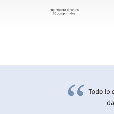
tético
Suplemento dietético
dos
60 comprimidos
“
Todo lo 
da