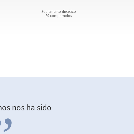
Suplemento dietético
Suple
30 comprimidos
60
os nos ha sido