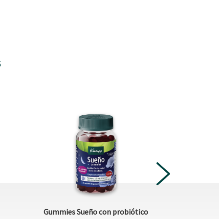
s
NEXT
Gummies Sueño con probiótico
Cabello