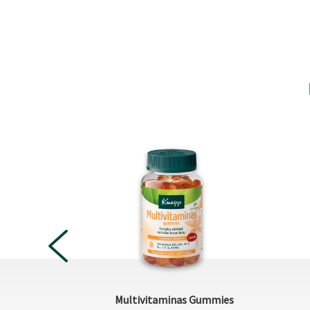
PREVIOUS
 Gummies
Multivitaminas Gummies