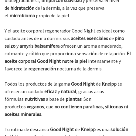
biodegradables1,
limpia con suavidad
y preserva el nivel
de
hidratación
de la dermis, a la vez que preserva
el
microbioma
propio de la piel.
Y el aceite corporal regenerador Good Night es ideal como
cuidado antes de ir a dormir: sus
aceites esenciales
de
pino
suizo
y
amyris balsamífera
ofrecen un aroma amaderado,
calmante y cálido que proporciona sensación de relajación.
El
aceite corporal Good Night nutre la piel
intensamente y
favorece la
regeneración
nocturna de la dermis.
Todos los productos de la gama
Good Night
de
Kneipp
te
ofrecen un cuidado
eficaz
y
natural
, gracias a sus
fórmulas
nutritivas
a base de
plantas
. Son
productos
veganos
, que
no contienen parafinas, siliconas ni
aceites minerales
.
Tu rutina de descanso
Good Night
de
Kneipp
es una
solución