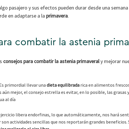
 algo pasajero y sus efectos pueden durar desde una semana 
rde en adaptarse a la
primavera
.
ra combatir la astenia prima
os
consejos
para combatir la astenia primaveral
y mejorar nue
Es primordial llevar una
dieta equilibrada
rica en alimentos frescos
 aún mejor, el consejo estrella es evitar, en lo posible, las grasas y
ua al día
jercicio libera endorfinas, lo que automáticamente, nos hará sent
ar son actividades sencillas que nos reportarán grandes beneficios. 
or realizarlo al aire libre
.