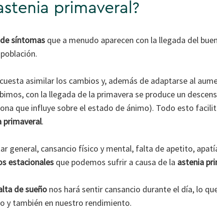
astenia primaveral?
 de síntomas
que a menudo aparecen con la llegada del buen
 población.
cuesta asimilar los cambios y, además de adaptarse al aum
cibimos, con la llegada de la primavera se produce un descen
na que influye sobre el estado de ánimo). Todo esto facil
a primaveral
.
r general, cansancio físico y mental, falta de apetito, apat
os estacionales
que podemos sufrir a causa de la
astenia pr
falta de sueño
nos hará sentir cansancio durante el día, lo qu
o y también en nuestro rendimiento.