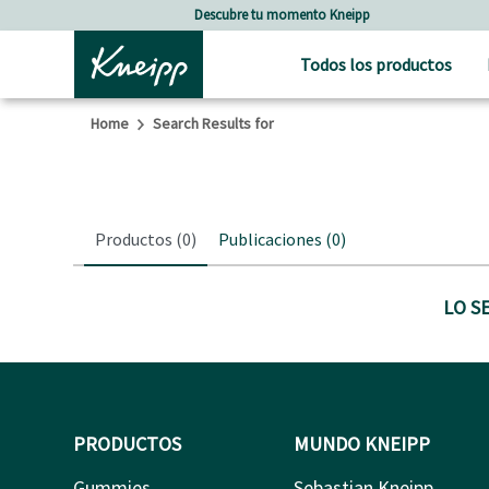
Skip to main content
Skip to footer content
Descubre tu momento Kneipp
Todos los productos
Home
Search Results for
Productos
(0)
Publicaciones
(0)
LO S
PRODUCTOS
MUNDO KNEIPP
Gummies
Sebastian Kneipp