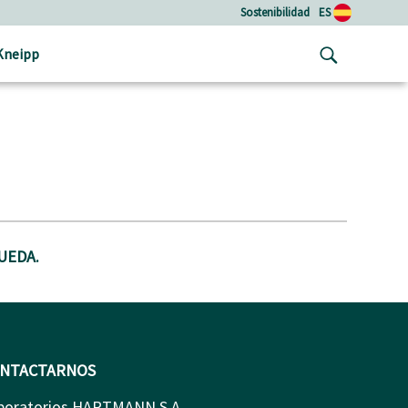
Sostenibilidad
ES
Kneipp
UEDA.
NTACTARNOS
boratorios HARTMANN S.A.