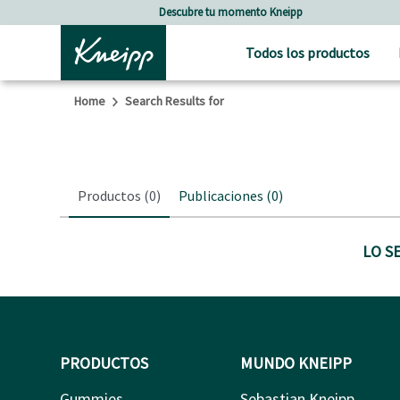
Skip to main content
Skip to footer content
Descubre tu momento Kneipp
Todos los productos
Home
Search Results for
Productos
(0)
Publicaciones
(0)
LO S
PRODUCTOS
MUNDO KNEIPP
Gummies
Sebastian Kneipp