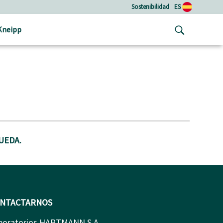
Sostenibilidad
ES
Kneipp
UEDA.
NTACTARNOS
boratorios HARTMANN S.A.