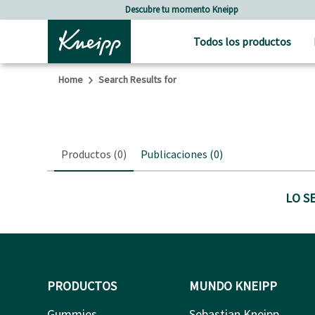
Skip to main content
Skip to footer content
Descubre tu momento Kneipp
Todos los productos
Home
Search Results for
Productos
(0)
Publicaciones
(0)
LO S
PRODUCTOS
MUNDO KNEIPP
Gummies
Sebastian Kneipp