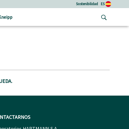
Sostenibilidad
ES
Kneipp
UEDA.
NTACTARNOS
boratorios HARTMANN S.A.