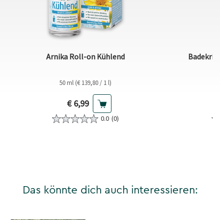
Arnika Roll-on Kühlend
Badekris
50 ml (€ 139,80 / 1 l)
Aktueller Preis
€ 6,99
0.0
(0)
Das könnte dich auch interessieren: