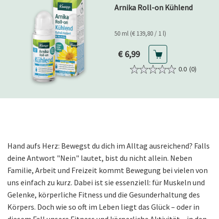
Arnika Roll-on Kühlend
50 ml (€ 139,80 / 1 l)
Aktueller Preis
€ 6,99
0.0
(0)
Hand aufs Herz: Bewegst du dich im Alltag ausreichend? Falls
deine Antwort "Nein" lautet, bist du nicht allein. Neben
Familie, Arbeit und Freizeit kommt Bewegung bei vielen von
uns einfach zu kurz. Dabei ist sie essenziell: für Muskeln und
Gelenke, körperliche Fitness und die Gesunderhaltung des
Körpers. Doch wie so oft im Leben liegt das Glück – oder in