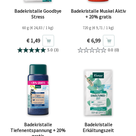
Badekristalle Goodbye
Badekristalle Muskel Aktiv
Stress
+ 20% gratis
60 g (€ 24,83 / 1 kg)
720 g (€ 9,71 / 1 kg)
Aktueller Preis
Aktueller Preis
€ 1,49
€ 6,99
5.0
(3)
0.0
(0)
Badekristalle
Badekristalle
Tiefenentspannung + 20%
Erkältungszeit