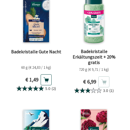
Badekristalle
Badekristalle Gute Nacht
Erkältungszeit + 20%
gratis
60 g (€ 24,83 / 1 kg)
720 g (€ 9,71 / 1 kg)
Aktueller Preis
€ 1,49
Aktueller Preis
€ 6,99
5.0
(2)
3.0
(1)