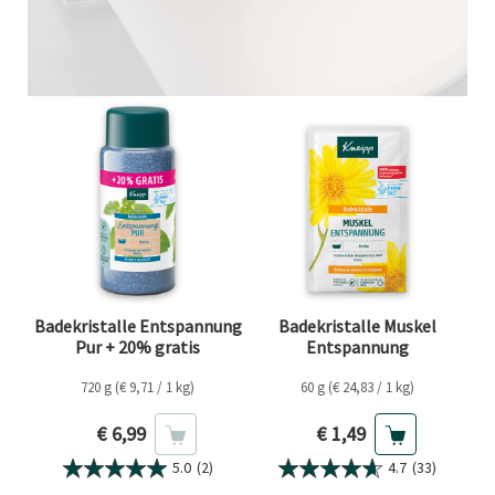
Badekristalle Entspannung
Badekristalle Muskel
Pur + 20% gratis
Entspannung
720 g (€ 9,71 / 1 kg)
60 g (€ 24,83 / 1 kg)
Aktueller Preis
Aktueller Preis
€ 6,99
€ 1,49
5.0
(2)
4.7
(33)