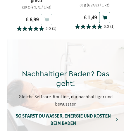
gratis
60 g (€ 24,83 / 1 kg)
720 g (€ 9,71 / 1 kg)
Aktueller Preis
€ 1,49
Aktueller Preis
€ 6,99
5.0
(1)
5.0
(1)
Nachhaltiger Baden? Das
geht!
Gleiche Selfcare-Routine, nur nachhaltiger und
bewusster.
SO SPARST DU WASSER, ENERGIE UND KOSTEN
BEIM BADEN