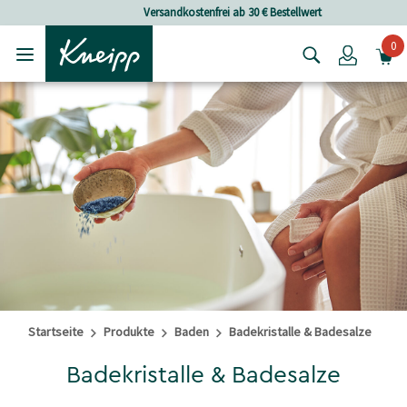
Skip to main content
Skip to footer content
Versandkostenfrei ab 30 € Bestellwert
0
Login
Startseite
Produkte
Baden
Badekristalle & Badesalze
Badekristalle & Badesalze