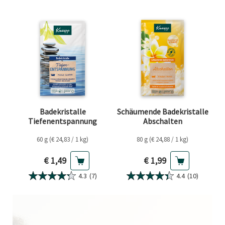
Badekristalle
Schäumende Badekristalle
Tiefenentspannung
Abschalten
60 g (€ 24,83 / 1 kg)
80 g (€ 24,88 / 1 kg)
Aktueller Preis
Aktueller Preis
€ 1,49
€ 1,99
4.3
(7)
4.4
(10)