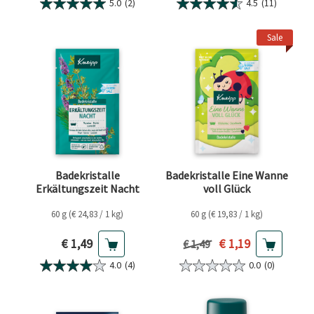
5.0
(2)
4.5
(11)
Sale
Badekristalle
Badekristalle Eine Wanne
Erkältungszeit Nacht
voll Glück
60 g (€ 24,83 / 1 kg)
60 g (€ 19,83 / 1 kg)
Aktueller Preis
Aktueller Preis
€ 1,49
€ 1,19
Vorheriger Preis
€ 1,49
4.0
(4)
0.0
(0)