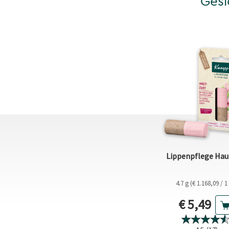
Gesi
Lippenpflege Hau
4.7 g (€ 1.168,09 / 1
Aktueller
€ 5,49