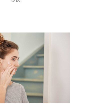
4.5
(55)