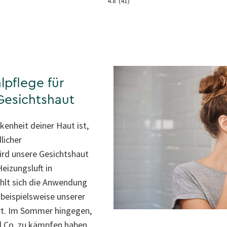
4.8
(41)
lpflege für
Gesichtshaut
enheit deiner Haut ist,
licher
ird unsere Gesichtshaut
eizungsluft in
ehlt sich die Anwendung
 beispielsweise unserer
t. Im Sommer hingegen,
 Co. zu kämpfen haben,