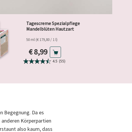
Tagescreme Spezialpflege
Mandelblüten Hautzart
50 ml (€ 179,80 / 1 l)
Aktueller Preis
€ 8,99
4.5
(55)
ten Begegnung. Da es
u anderen Körperpartien
erstaunt also kaum, dass