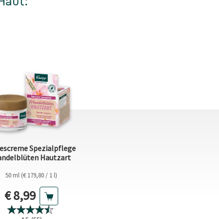
Haut:
escreme Spezialpflege
ndelblüten Hautzart
50 ml (€ 179,80 / 1 l)
Aktueller Preis
€ 8,99