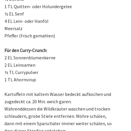
1 TL Quitten- oder Holundergelee
½ EL Senf
4 EL Lein- oder Hanföl
Meersalz
Pfeffer (frisch gemahlen)
Für den Curry-Crunch:
2 EL Sonnenblumenkerne
2 EL Leinsamen
½ TL Currypulver
1 TL Ahornsirup
Kartoffeln mit kaltem Wasser bedeckt aufkochen und
zugedeckt ca. 20 Min. weich garen.
Währenddessen die Wildkräuter waschen und trocken
schleudern, grobe Stiele entfernen. Möhre schälen,
dann mit einem Sparschäler immer weiter schälen, so
dass dünne Streifen entstehen.