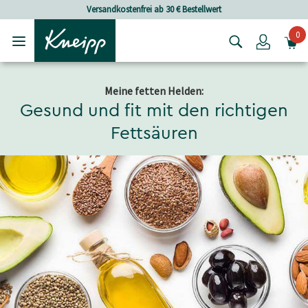
Skip to main content
Skip to footer content
Versandkostenfrei ab 30 € Bestellwert
0
Login
Meine fetten Helden:
Gesund und fit mit den richtigen
Fettsäuren