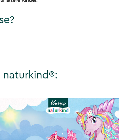
se?
 naturkind®: