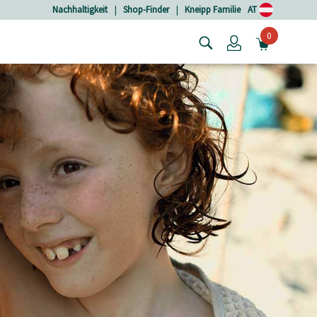
Nachhaltigkeit
|
Shop-Finder
|
Kneipp Familie
AT
0
Login
MINIW