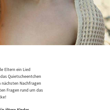
e Eltern ein Lied
 das Quietscheentchen
m nächsten Nachfragen
iten Fragen rund um das
cke!
ür ältere Kinder.