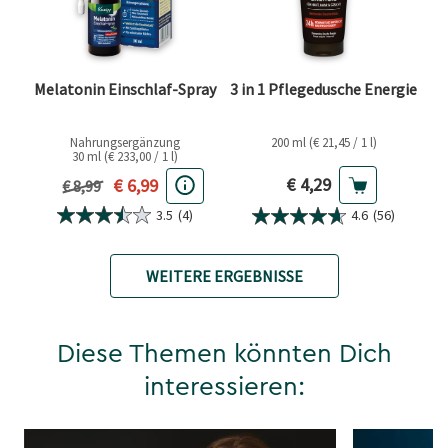
Melatonin Einschlaf-Spray
3 in 1 Pflegedusche Energie
Nahrungsergänzung
200 ml (€ 21,45 / 1 l)
30 ml (€ 233,00 / 1 l)
Aktueller Preis
Aktueller Preis
€ 4,29
€ 6,99
Vorheriger Preis
€ 8,99
3.5
(4)
4.6
(56)
WEITERE ERGEBNISSE
Diese Themen könnten Dich
interessieren: