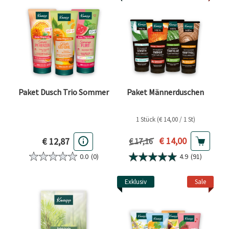
Paket Dusch Trio Sommer
Paket Männerduschen
1 Stück (€ 14,00 / 1 St)
Aktueller Preis
€ 14,00
€ 12,87
Vorheriger Preis
€ 17,16
0.0
(0)
4.9
(91)
Exklusiv
Sale