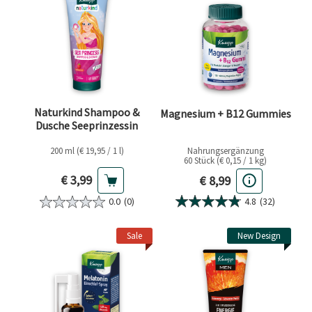
Naturkind Shampoo &
Magnesium + B12 Gummies
Dusche Seeprinzessin
200 ml (€ 19,95 / 1 l)
Nahrungsergänzung
60 Stück (€ 0,15 / 1 kg)
Aktueller Preis
Aktueller Preis
€ 3,99
€ 8,99
4.8
(32)
0.0
(0)
Sale
New Design