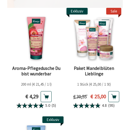
Exklusiv
Sale
Aroma-Pflegedusche Du
Paket Mandelblüten
bist wunderbar
Lieblinge
200 ml (€ 21,45 / 1 l)
1 Stück (€ 25,00 / 1 St)
Aktueller Preis
Aktueller Preis
€ 4,29
€ 25,00
Vorheriger Preis
€ 30,55
5.0
(5)
4.8
(95)
Exklusiv