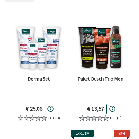
FILTER ENTFERNEN AKTUELL GEFILTERT NACH KATEGORIE: SPECIALS
Derma Set
Paket Dusch Trio Men
€ 25,06
€ 13,57
0.0
(0)
0.0
(0)
Exklusiv
Sale