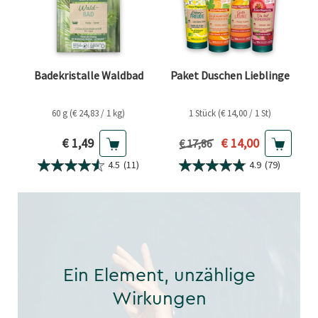
Badekristalle Waldbad
Paket Duschen Lieblinge
60 g (€ 24,83 / 1 kg)
1 Stück (€ 14,00 / 1 St)
Aktueller Preis
Aktueller Preis
€ 1,49
€ 14,00
Vorheriger Preis
€ 17,86
4.5
(11)
4.9
(79)
Ein Element, unzählige
Wirkungen