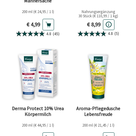
Männersache
200 ml (€ 24,95 / 1 l)
Nahrungsergänzung
30 Stück (€ 110,99 / 1 kg)
Aktueller Preis
Aktueller Preis
€ 4,99
€ 8,99
4.8
(5)
4.8
(45)
Derma Protect 10% Urea
Aroma-Pflegedusche
Körpermilch
Lebensfreude
200 ml (€ 44,95 / 1 l)
200 ml (€ 21,45 / 1 l)