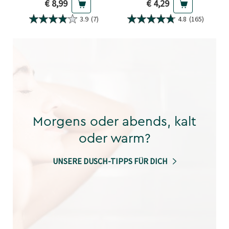
Aktueller Preis
Aktueller Preis
€ 8,99
€ 4,29
3.9
(7)
4.8
(165)
Morgens oder abends, kalt
oder warm?
UNSERE DUSCH-TIPPS FÜR DICH