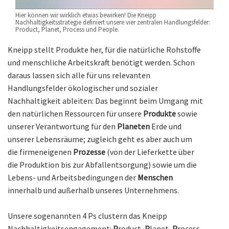
Hier können wir wirklich etwas bewirken! Die Kneipp
Nachhaltigkeitsstrategie definiert unsere vier zentralen Handlungsfelder:
Product, Planet, Process und People.
Kneipp stellt Produkte her, für die natürliche Rohstoffe
und menschliche Arbeitskraft benötigt werden. Schon
daraus lassen sich alle für uns relevanten
Handlungsfelder ökologischer und sozialer
Nachhaltigkeit ableiten: Das beginnt beim Umgang mit
den natürlichen Ressourcen für unsere
Produkte
sowie
unserer Verantwortung für den
Planeten
Erde und
unserer Lebensräume; zugleich geht es aber auch um
die firmeneigenen
Prozesse
(von der Lieferkette über
die Produktion bis zur Abfallentsorgung) sowie um die
Lebens- und Arbeitsbedingungen der
Menschen
innerhalb und außerhalb unseres Unternehmens.
Unsere sogenannten 4 Ps clustern das Kneipp
Nachhaltigkeitsengagement:
P
roduct,
P
lanet,
P
rocess