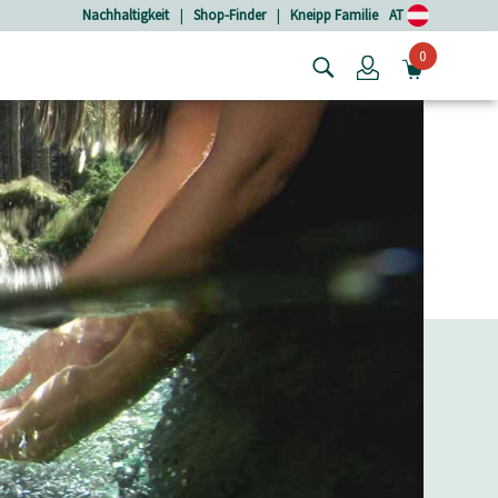
Nachhaltigkeit
|
Shop-Finder
|
Kneipp Familie
AT
0
Login
MINIW