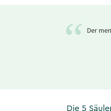
“
Der mens
Die 5 Säul