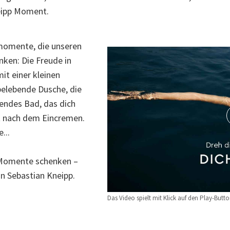
eipp Moment.
smomente, die unseren
nken: Die Freude in
it einer kleinen
belebende Dusche, die
endes Bad, das dich
ut nach dem Eincremen.
...
r Momente schenken –
on Sebastian Kneipp.
Das Video spielt mit Klick auf den Play-Butto