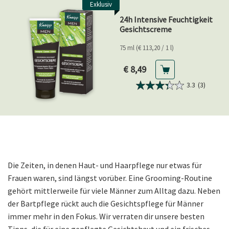
Exklusiv
24h Intensive Feuchtigkeit
Gesichtscreme
75 ml (€ 113,20 / 1 l)
Aktueller Preis
€ 8,49
3.3
(3)
Die Zeiten, in denen Haut- und Haarpflege nur etwas für
Frauen waren, sind längst vorüber. Eine Grooming-Routine
gehört mittlerweile für viele Männer zum Alltag dazu. Neben
der Bartpflege rückt auch die Gesichtspflege für Männer
immer mehr in den Fokus. Wir verraten dir unsere besten