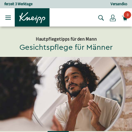
Skip to main content
Skip to footer content
Versandkostenfrei ab 30 € Bestellwert
0
Login
Hautpflegetipps für den Mann
Gesichtspflege für Männer