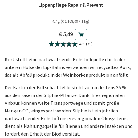
Lippenpflege Repair & Prevent
4.7 g (€ 1.168,09 / 1 kg)
Aktueller Preis
€ 5,49
4.9
(30)
Kork stellt eine nachwachsende Rohstoffquelle dar. In der
unteren Hülse der Lip-Balms verwenden wir recyceltes Kork,
das als Abfallprodukt in der Weinkorkenproduktion anfällt.
Der Karton der Faltschachtel besteht zu mindestens 35 %
aus den Fasern der Silphie-Pflanze. Dank ihres regionalen
Anbaus können weite Transportwege und somit große
Mengen CO₂ eingespart werden. Silphie ist ein jährlich
nachwachsender Rohstoff unseres regionalen Ökosystems,
dient als Nahrungsquelle für Bienen und andere Insekten und
fördert den Erhalt der Biodiversität.