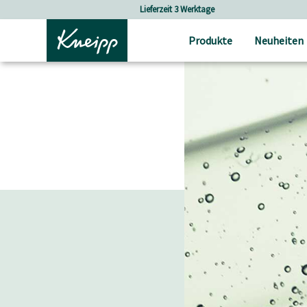
Skip to main content
Skip to footer content
Lieferzeit 3 Werktage
Produkte
Neuheiten