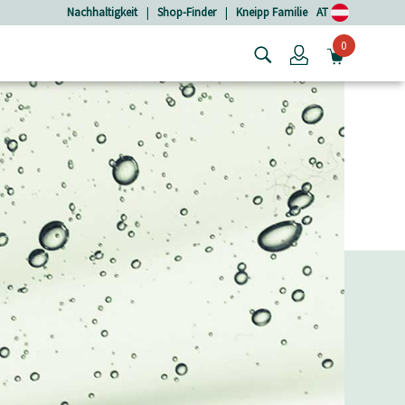
Nachhaltigkeit
|
Shop-Finder
|
Kneipp Familie
AT
0
Login
MINIW