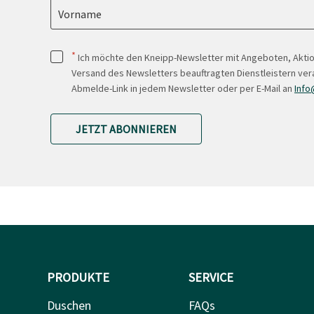
Vorname
*
Ich möchte den Kneipp-Newsletter mit Angeboten, Akti
Versand des Newsletters beauftragten Dienstleistern ver
Abmelde-Link in jedem Newsletter oder per E-Mail an
Info
JETZT ABONNIEREN
PRODUKTE
SERVICE
Duschen
FAQs