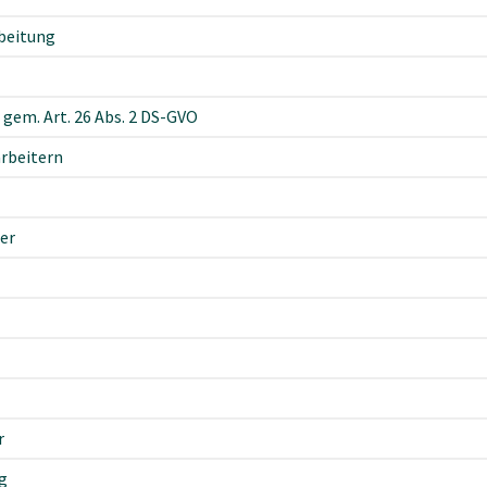
beitung
gem. Art. 26 Abs. 2 DS-GVO
arbeitern
er
r
g