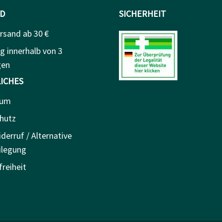
D
SICHERHEIT
rsand ab 30 €
g innerhalb von 3
gen
ICHES
sum
hutz
derruf / Alternative
ilegung
freiheit