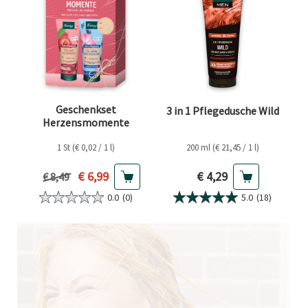
Geschenkset
3 in 1 Pflegedusche Wild
Herzensmomente
1 St (€ 0,02 / 1 l)
200 ml (€ 21,45 / 1 l)
Aktueller Preis
Aktueller Preis
€ 6,99
€ 4,29
Vorheriger Preis
€ 8,49
0.0
(0)
5.0
(18)