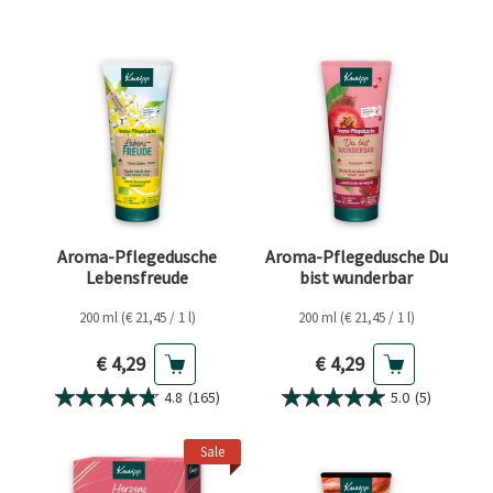
Aroma-Pflegedusche
Aroma-Pflegedusche Du
Lebensfreude
bist wunderbar
200 ml (€ 21,45 / 1 l)
200 ml (€ 21,45 / 1 l)
Aktueller Preis
Aktueller Preis
€ 4,29
€ 4,29
4.8
(165)
5.0
(5)
Sale