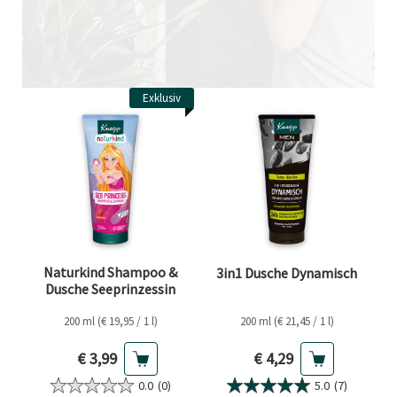
Exklusiv
Naturkind Shampoo &
3in1 Dusche Dynamisch
Dusche Seeprinzessin
200 ml (€ 19,95 / 1 l)
200 ml (€ 21,45 / 1 l)
Aktueller Preis
Aktueller Preis
€ 3,99
€ 4,29
0.0
(0)
5.0
(7)