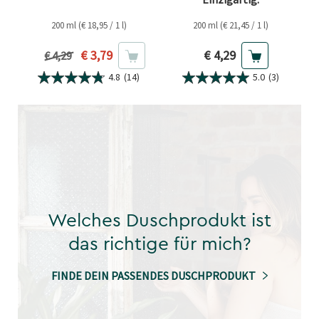
200 ml (€ 18,95 / 1 l)
200 ml (€ 21,45 / 1 l)
Aktueller Preis
Aktueller Preis
€ 3,79
€ 4,29
Vorheriger Preis
€ 4,29
4.8
(14)
5.0
(3)
Welches Duschprodukt ist
das richtige für mich?
FINDE DEIN PASSENDES DUSCHPRODUKT