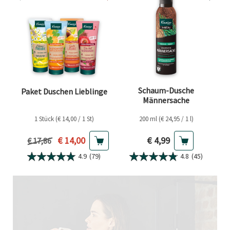
Schaum-Dusche
Paket Duschen Lieblinge
Männersache
1 Stück (€ 14,00 / 1 St)
200 ml (€ 24,95 / 1 l)
Aktueller Preis
Aktueller Preis
€ 14,00
€ 4,99
Vorheriger Preis
€ 17,86
4.9
(79)
4.8
(45)