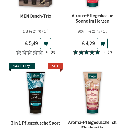
Aroma-Pflegedusche
MEN Dusch-Trio
Sonne im Herzen
1 St (€ 24,40 / 1 l)
200 ml (€ 21,45 / 1 l)
Aktueller Preis
Aktueller Preis
€ 5,49
€ 4,29
0.0
(0)
5.0
(7)
New Design
Sale
Aroma-Pflegedusche Ich.
3 in 1 Pflegedusche Sport
Einzigartig.