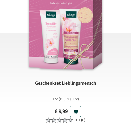
Geschenkset Lieblingsmensch
1 St (€ 9,99 / 1 St)
Aktueller Preis
€ 9,99
0.0
(0)