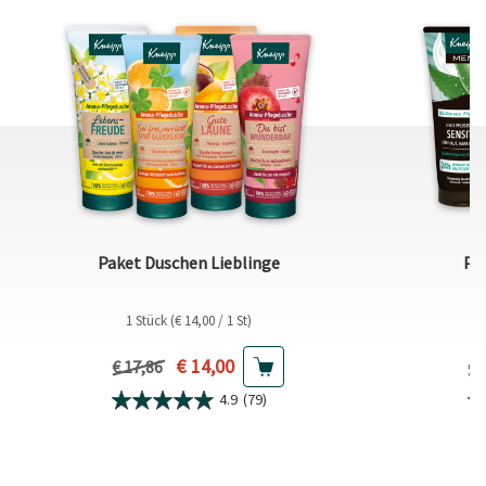
Paket Duschen Lieblinge
Pa
1 Stück (€ 14,00 / 1 St)
Aktueller Preis
€ 14,00
Vorheriger Preis
Vo
€ 17,86
€ 
4.9
(79)