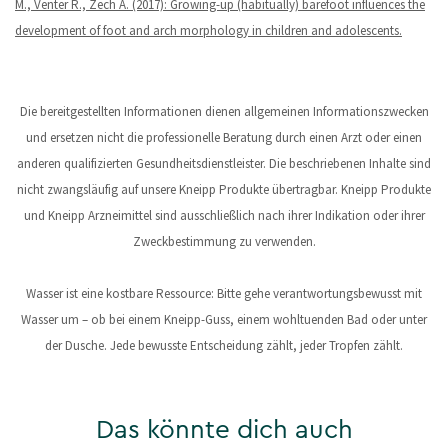
M., Venter R., Zech A. (2017): Growing-up (habitually) barefoot influences the
development of foot and arch morphology in children and adolescents.
Die bereitgestellten Informationen dienen allgemeinen Informationszwecken
und ersetzen nicht die professionelle Beratung durch einen Arzt oder einen
anderen qualifizierten Gesundheitsdienstleister. Die beschriebenen Inhalte sind
nicht zwangsläufig auf unsere Kneipp Produkte übertragbar. Kneipp Produkte
und Kneipp Arzneimittel sind ausschließlich nach ihrer Indikation oder ihrer
Zweckbestimmung zu verwenden.
Wasser ist eine kostbare Ressource: Bitte gehe verantwortungsbewusst mit
Wasser um – ob bei einem Kneipp-Guss, einem wohltuenden Bad oder unter
der Dusche. Jede bewusste Entscheidung zählt, jeder Tropfen zählt.
Das könnte dich auch