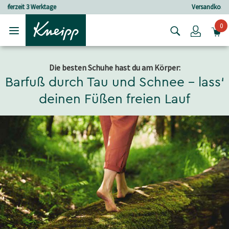
Skip to main content
Skip to footer content
Versandkostenfrei ab 30 € Bestellwert
0
Login
Die besten Schuhe hast du am Körper:
Barfuß durch Tau und Schnee – lass‘
deinen Füßen freien Lauf