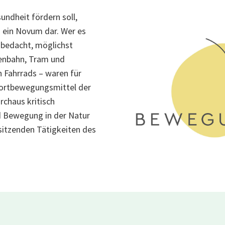
ndheit fördern soll,
s ein Novum dar. Wer es
f bedacht, möglichst
senbahn, Tram und
n Fahrrads – waren für
 Fortbewegungsmittel der
rchaus kritisch
d Bewegung in der Natur
sitzenden Tätigkeiten des