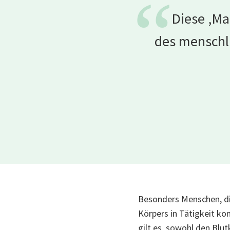
“
Diese ‚Ma
des menschli
Besonders Menschen, die
Körpers in Tätigkeit ko
gilt es, sowohl den Blut