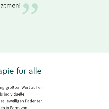
”
uatmen!
ie für alle
ung größten Wert auf ein
 individuelle
es jeweiligen Patienten.
ten in Form von