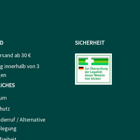
D
SICHERHEIT
rsand ab 30 €
g innerhalb von 3
gen
ICHES
sum
hutz
derruf / Alternative
ilegung
freiheit