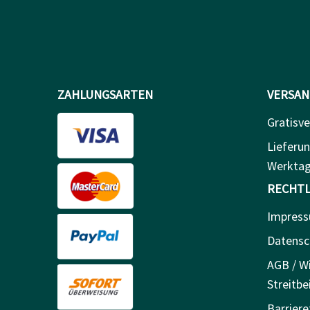
ZAHLUNGSARTEN
VERSAN
Gratisve
Lieferun
Werkta
RECHTL
Impres
Datensc
AGB / Wi
Streitbe
Barriere