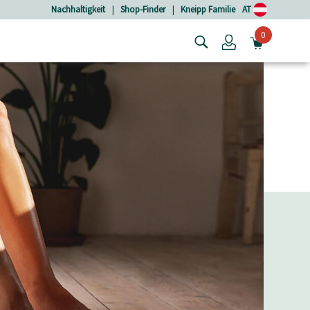
Nachhaltigkeit
|
Shop-Finder
|
Kneipp Familie
AT
0
Login
MINIW