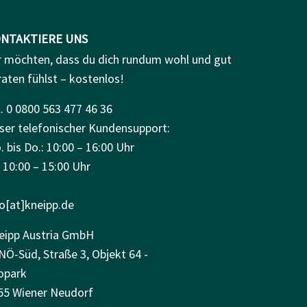
NTAKTIERE UNS
r möchten, dass du dich rundum wohl und gut
raten fühlst – kostenlos!
. 0 0800 563 477 46 36
ser telefonischer Kundensupport:
 bis Do.: 10:00 – 16:00 Uhr
: 10:00 – 15:00 Uhr
fo[at]kneipp.de
eipp Austria GmbH
NÖ-Süd, Straße 3, Objekt 64 -
opark
55 Wiener Neudorf