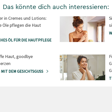
Das könnte dich auch interessieren:
er in Cremes und Lotions:
S
e Öle pflegen die Haut
s
W
HES ÖL FÜR DIE HAUTPFLEGE
affe Haut, goodbye
F
erzen
G
G
 MIT DEM GESICHTSGUSS
T