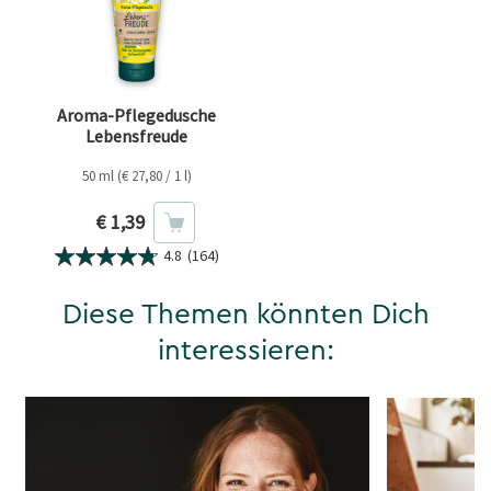
Aroma-Pflegedusche
Lebensfreude
50 ml (€ 27,80 / 1 l)
Aktueller Preis
€ 1,39
4.8
(164)
Diese Themen könnten Dich
interessieren: