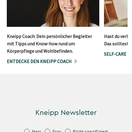
Kneipp Coach: Dein persönlicher Begleiter
Hast du verler
mit Tipps und Know-how rund um
Das solltest 
Körperpflege und Wohlbefinden.
SELF-CARE U
ENTDECKE DEN KNEIPP COACH
Kneipp Newsletter
Anrede
Herr
Frau
Nicht spezifiziert