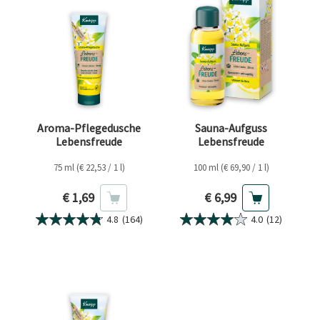
Aroma-Pflegedusche
Sauna-Aufguss
Lebensfreude
Lebensfreude
75 ml (€ 22,53 / 1 l)
100 ml (€ 69,90 / 1 l)
Aktueller Preis
Aktueller Preis
€ 1,69
€ 6,99
4.8
(164)
4.0
(12)