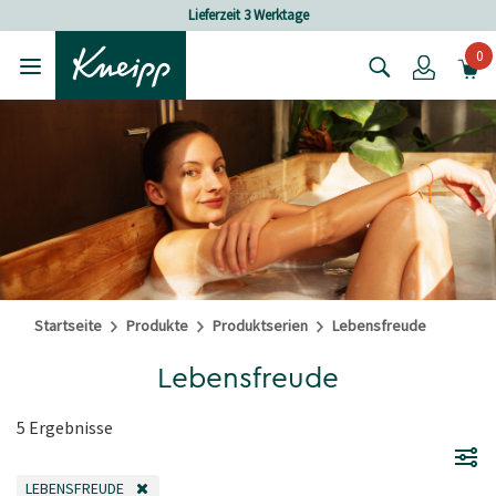
Skip to main content
Skip to footer content
Lieferzeit 3 Werktage
0
Login
Startseite
Produkte
Produktserien
Lebensfreude
Lebensfreude
5 Ergebnisse
LEBENSFREUDE