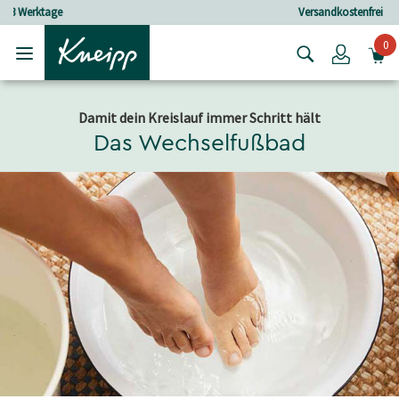
Skip to main content
Skip to footer content
Versandkostenfrei ab 30 € Bestellwert
0
Login
Damit dein Kreislauf immer Schritt hält
Das Wechselfußbad