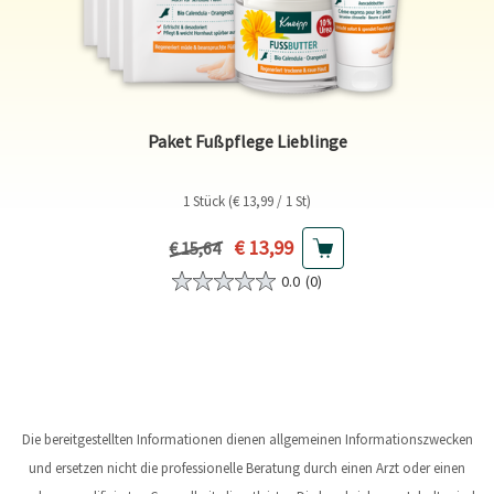
Paket Fußpflege Lieblinge
1 Stück (€ 13,99 / 1 St)
Aktueller Preis
€ 13,99
Vorheriger Preis
€ 15,64
0.0
(0)
Die bereitgestellten Informationen dienen allgemeinen Informationszwecken
und ersetzen nicht die professionelle Beratung durch einen Arzt oder einen