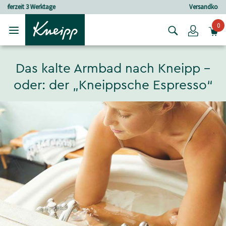
Skip to main content
Skip to footer content
Versandkostenfrei ab 30 € Bestellwert
0
Login
Das kalte Armbad nach Kneipp –
oder: der „Kneippsche Espresso“