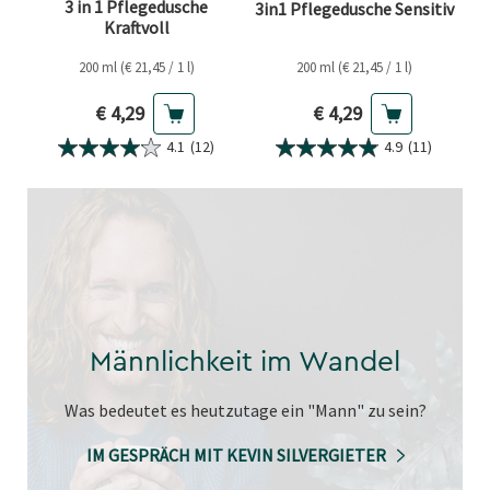
3 in 1 Pflegedusche
3in1 Pflegedusche Sensitiv
Kraftvoll
200 ml (€ 21,45 / 1 l)
200 ml (€ 21,45 / 1 l)
Aktueller Preis
Aktueller Preis
€ 4,29
€ 4,29
4.1
(12)
4.9
(11)
Männlichkeit im Wandel
Was bedeutet es heutzutage ein "Mann" zu sein?
IM GESPRÄCH MIT KEVIN SILVERGIETER