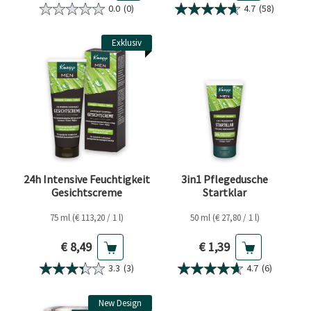
0.0
(0)
4.7
(58)
Exklusiv
24h Intensive Feuchtigkeit
3in1 Pflegedusche
Gesichtscreme
Startklar
75 ml (€ 113,20 / 1 l)
50 ml (€ 27,80 / 1 l)
Aktueller Preis
Aktueller Preis
€ 8,49
€ 1,39
3.3
(3)
4.7
(6)
New Design