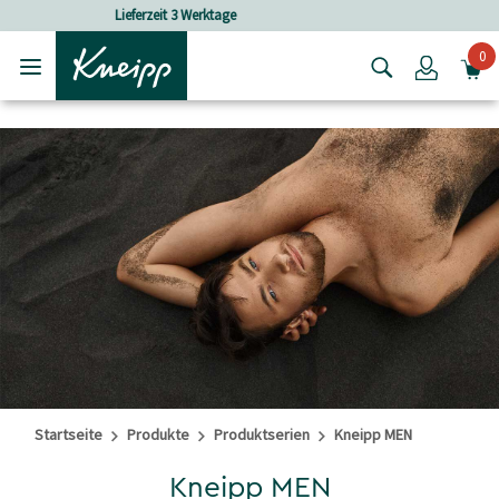
Skip to main content
Skip to footer content
Versandkostenfrei ab 30 € Bestellwert
0
Login
Startseite
Produkte
Produktserien
Kneipp MEN
Kneipp MEN