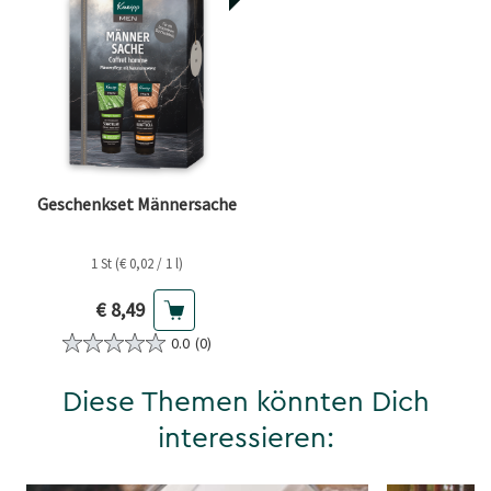
Geschenkset Männersache
1 St (€ 0,02 / 1 l)
Aktueller Preis
€ 8,49
0.0
(0)
Diese Themen könnten Dich
interessieren: