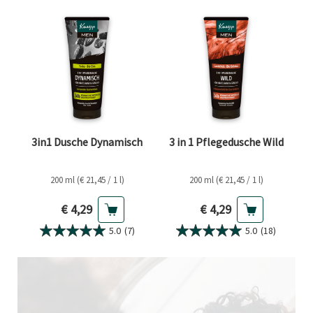
3in1 Dusche Dynamisch
3 in 1 Pflegedusche Wild
200 ml (€ 21,45 / 1 l)
200 ml (€ 21,45 / 1 l)
Aktueller Preis
Aktueller Preis
€ 4,29
€ 4,29
5.0
(7)
5.0
(18)