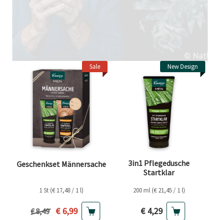
Sale
New Design
3in1 Pflegedusche
Geschenkset Männersache
Startklar
1 St (€ 17,48 / 1 l)
200 ml (€ 21,45 / 1 l)
Aktueller Preis
Aktueller Preis
€ 6,99
€ 4,29
Vorheriger Preis
€ 8,49