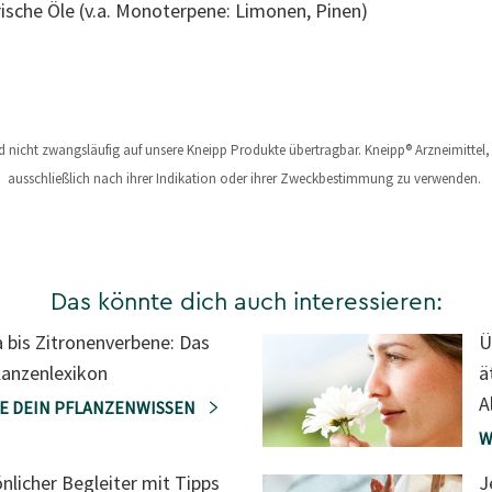
ische Öle (v.a. Monoterpene: Limonen, Pinen)
nd nicht zwangsläufig auf unsere Kneipp Produkte übertragbar. Kneipp® Arzneimitte
ausschließlich nach ihrer Indikation oder ihrer Zweckbestimmung zu verwenden.
Das könnte dich auch interessieren:
a bis Zitronenverbene: Das
Ü
lanzenlexikon
ä
A
E DEIN PFLANZENWISSEN
W
nlicher Begleiter mit Tipps
J