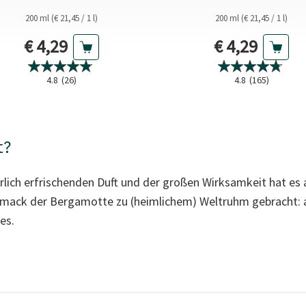
200 ml (€ 21,45 / 1 l)
200 ml (€ 21,45 / 1 l)
Aktueller Preis
Aktueller Pr
€ 4,29
€ 4,29
4.8
(26)
4.8
(165)
t?
lich erfrischenden Duft und der großen Wirksamkeit hat es 
hmack der Bergamotte zu (heimlichem) Weltruhm gebracht: 
es.