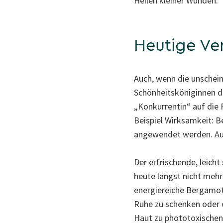
Heilen kleiner Wunden.
Heutige V
Auch, wenn die unschein
Schönheitsköniginnen de
„Konkurrentin“ auf die 
Beispiel Wirksamkeit: B
angewendet werden. Auc
Der erfrischende, leic
heute längst nicht meh
energiereiche Bergamott
Ruhe zu schenken oder 
Haut zu phototoxischen