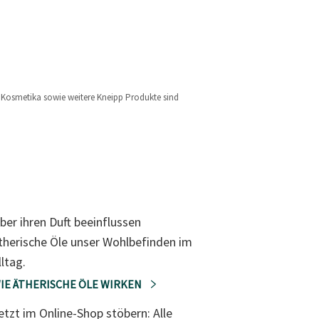
l, Kosmetika sowie weitere Kneipp Produkte sind
ber ihren Duft beeinflussen
therische Öle unser Wohlbefinden im
lltag.
IE ÄTHERISCHE ÖLE WIRKEN
etzt im Online-Shop stöbern: Alle