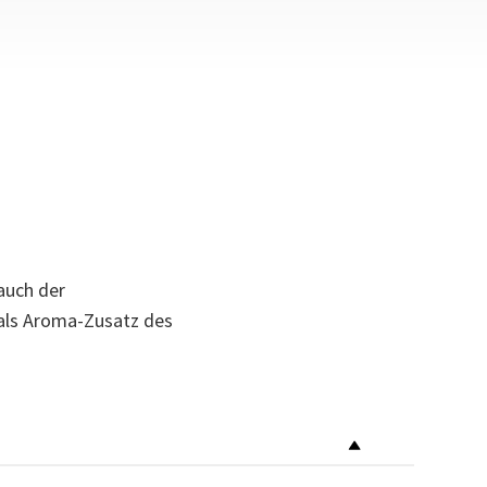
eis
auch der
als Aroma-Zusatz des