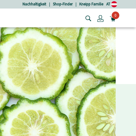
Nachhaltigkeit
|
Shop-Finder
|
Kneipp Familie
AT
0
Login
MINIW