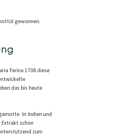
mottöl gewonnen.
ung
ria Farina 1708 diese
entwickelte
eben das bis heute
gamotte. In Indien und
 Extrakt schon
 unterstützend zum