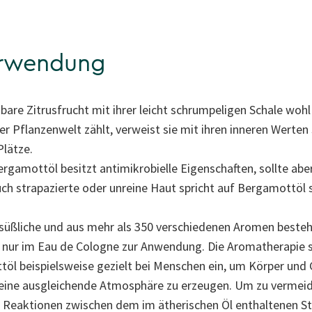
erwendung
bare Zitrusfrucht mit ihrer leicht schrumpeligen Schale wohl
r Pflanzenwelt zählt, verweist sie mit ihren inneren Werte
Plätze.
ergamottöl besitzt antimikrobielle Eigenschaften, sollte abe
h strapazierte oder unreine Haut spricht auf Bergamottöl 
ht süßliche und aus mehr als 350 verschiedenen Aromen best
r nur im Eau de Cologne zur Anwendung. Die Aromatherapie s
öl beispielsweise gezielt bei Menschen ein, um Körper und G
eine ausgleichende Atmosphäre zu erzeugen. Um zu vermeide
 Reaktionen zwischen dem im ätherischen Öl enthaltenen St