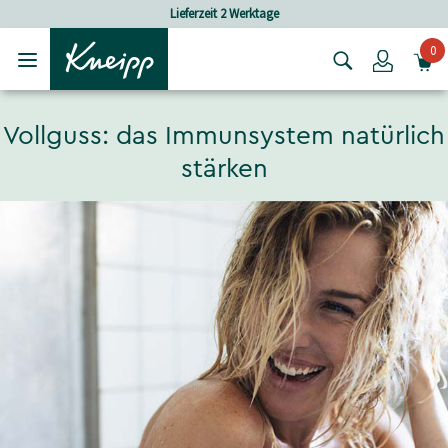
Skip to main content
Skip to footer content
Lieferzeit 2 Werktage
0
Login
Vollguss: das Immunsystem natürlich
stärken