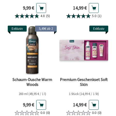
Aktueller Preis
Aktueller Preis
9,99 €
14,99 €
4.8
(5)
5.0
(1)
Exklusiv
5,49€ ab 2
Exklusiv
Schaum-Dusche Warm
Premium Geschenkset Soft
Woods
Skin
200 ml (49,95 € / 1 l)
1 Stück (14,99 € / 1 St)
Aktueller Preis
Aktueller Preis
9,99 €
14,99 €
0.0
(0)
0.0
(0)