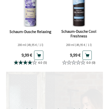
Schaum-Dusche Cool
Schaum-Dusche Relaxing
Freshness
200 ml (49,95 € / 1 l)
200 ml (49,95 € / 1 l)
Aktueller Preis
Aktueller Preis
9,99 €
9,99 €
4.0
(5)
0.0
(0)