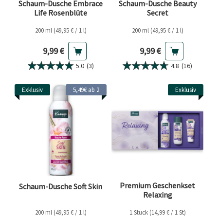
Schaum-Dusche Embrace
Schaum-Dusche Beauty
Life Rosenblüte
Secret
200 ml (49,95 € / 1 l)
200 ml (49,95 € / 1 l)
Aktueller Preis
Aktueller Preis
9,99 €
9,99 €
5.0
(3)
4.8
(16)
Exklusiv
5,49€ ab 2
Exklusiv
Premium Geschenkset
Schaum-Dusche Soft Skin
Relaxing
200 ml (49,95 € / 1 l)
1 Stück (14,99 € / 1 St)