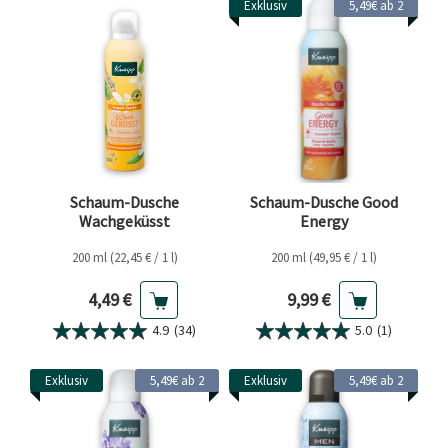
Exklusiv
5,49€ ab 2
Schaum-Dusche
Schaum-Dusche Good
Wachgeküsst
Energy
200 ml (22,45 € / 1 l)
200 ml (49,95 € / 1 l)
Aktueller Preis
Aktueller Preis
4,49 €
9,99 €
4.9
(34)
5.0
(1)
Exklusiv
5,49€ ab 2
Exklusiv
5,49€ ab 2