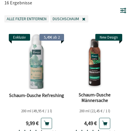
16 Ergebnisse
ALLE FILTER ENTFERNEN
DUSCHSCHAUM
ALLE FILTER ENTFERNEN
FILTER ENTFERNEN AKTUELL GEFILTERT NACH
Exklusiv
5,49€ ab 2
New Design
Schaum-Dusche
Schaum-Dusche Refreshing
Männersache
200 ml (49,95 € / 1 l)
200 ml (22,45 € / 1 l)
Aktueller Preis
Aktueller Preis
9,99 €
4,49 €