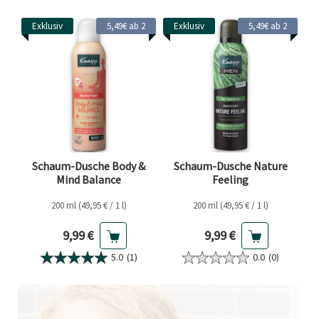
Exklusiv
5,49€ ab 2
Exklusiv
5,49€ ab 2
Schaum-Dusche Body &
Schaum-Dusche Nature
Mind Balance
Feeling
200 ml (49,95 € / 1 l)
200 ml (49,95 € / 1 l)
Aktueller Preis
Aktueller Preis
9,99 €
9,99 €
5.0
(1)
0.0
(0)