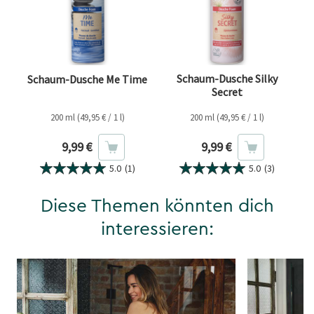
Schaum-Dusche Silky
Schaum-Dusche Me Time
Secret
200 ml (49,95 € / 1 l)
200 ml (49,95 € / 1 l)
Aktueller Preis
Aktueller Preis
9,99 €
9,99 €
5.0
(1)
5.0
(3)
Diese Themen könnten dich
interessieren: