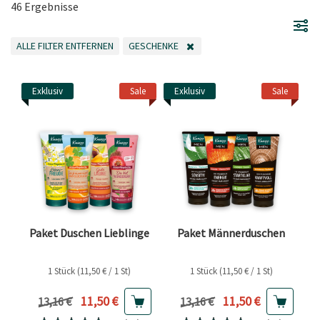
46 Ergebnisse
ALLE FILTER ENTFERNEN
GESCHENKE
ALLE FILTER ENTFERNEN
FILTER ENTFERNEN AKTUELL GEFILTERT NACH 
Exklusiv
Sale
Exklusiv
Sale
Paket Duschen Lieblinge
Paket Männerduschen
1 Stück (11,50 € / 1 St)
1 Stück (11,50 € / 1 St)
Aktueller Preis
Aktueller Preis
11,50 €
11,50 €
Vorheriger Preis
Vorheriger Preis
13,16 €
13,16 €