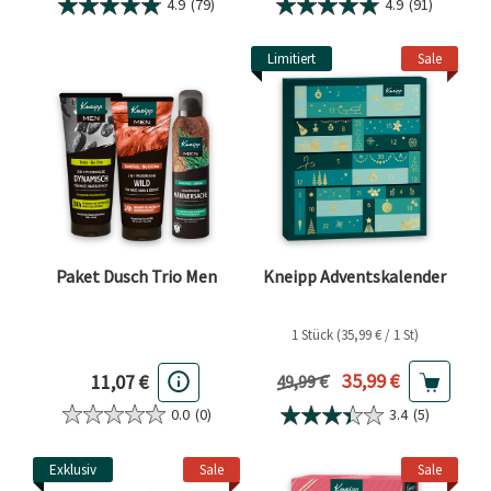
4.9
(79)
4.9
(91)
Limitiert
Sale
Paket Dusch Trio Men
Kneipp Adventskalender
1 Stück (35,99 € / 1 St)
Aktueller Preis
35,99 €
11,07 €
Vorheriger Preis
49,99 €
0.0
(0)
3.4
(5)
Exklusiv
Sale
Sale