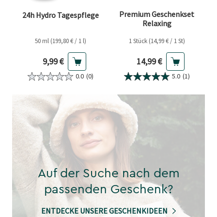
Premium Geschenkset
24h Hydro Tagespflege
Relaxing
50 ml (199,80 € / 1 l)
1 Stück (14,99 € / 1 St)
Aktueller Preis
Aktueller Preis
9,99 €
14,99 €
0.0
(0)
5.0
(1)
Auf der Suche nach dem
passenden Geschenk?
ENTDECKE UNSERE GESCHENKIDEEN