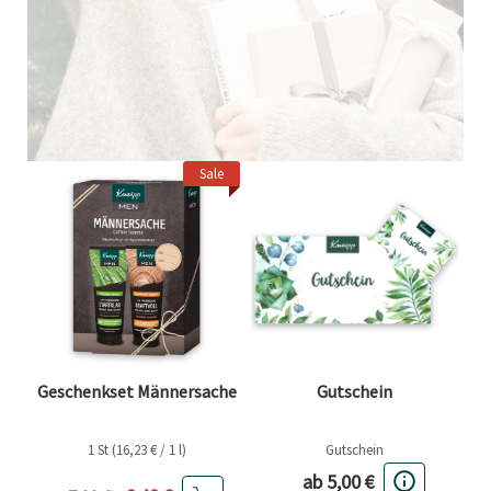
Sale
Geschenkset Männersache
Gutschein
1 St (16,23 € / 1 l)
Gutschein
Aktueller Preis
ab 5,00 €