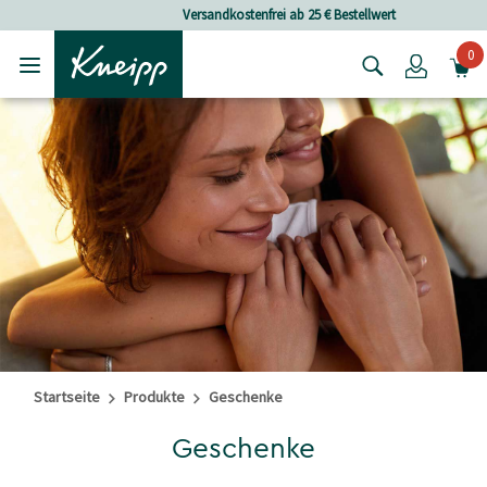
Skip to main content
Skip to footer content
Versandkostenfrei ab 25 € Bestellwert
0
Login
Startseite
Produkte
Geschenke
Geschenke