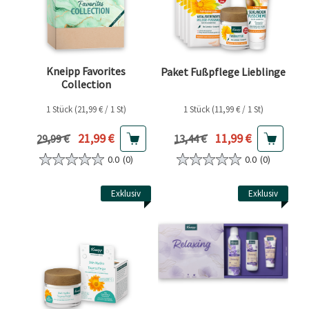
Kneipp Favorites
Paket Fußpflege Lieblinge
Collection
1 Stück (21,99 € / 1 St)
1 Stück (11,99 € / 1 St)
Aktueller Preis
Aktueller Preis
21,99 €
11,99 €
Vorheriger Preis
Vorheriger Preis
29,99 €
13,44 €
0.0
(0)
0.0
(0)
Exklusiv
Exklusiv