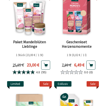
Paket Mandelblüten
Geschenkset
Lieblinge
Herzensmomente
1 Stück (23,00 € / 1 St)
1 St (0,02 € / 1 l)
Aktueller Preis
Aktueller Preis
23,00 €
6,49 €
Vorheriger Preis
Vorheriger Preis
25,05 €
7,99 €
4.8
(95)
0.0
(0)
Limited
Sale
Exklusiv
Sale