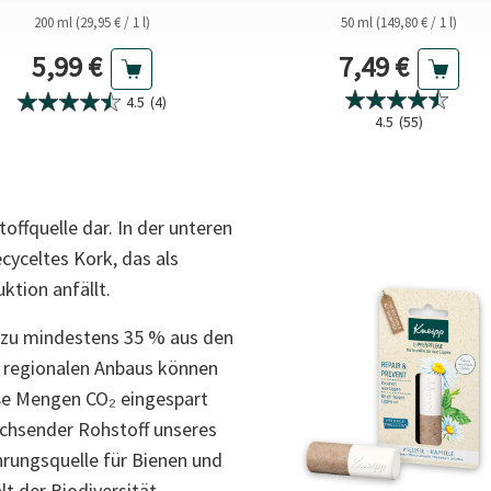
200 ml (29,95 € / 1 l)
50 ml (149,80 € / 1 l)
Aktueller Preis
Aktueller Pre
5,99 €
7,49 €
4.5
(4)
4.5
(55)
ffquelle dar. In der unteren
cyceltes Kork, das als
ktion anfällt.
t zu mindestens 35 % aus den
es regionalen Anbaus können
ße Mengen CO₂ eingespart
wachsender Rohstoff unseres
hrungsquelle für Bienen und
t der Biodiversität.