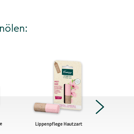
nölen:
NEXT
e
Lippenpflege Hautzart
Körpe