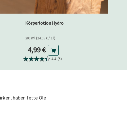
Körperlotion Hydro
200 ml (24,95 € / 1 l)
Aktueller Preis
4,99 €
4.4
(5)
irken, haben fette Öle