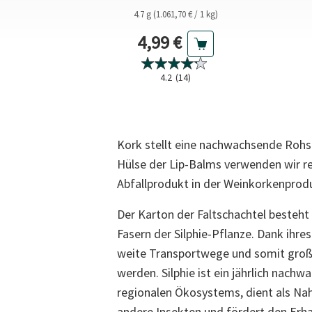
/ 1 l)
4.7 g (1.061,70 € / 1 kg)
r Preis
Aktueller Preis
4,99 €
4.2
(14)
Kork stellt eine nachwachsende Rohsto
Hülse der Lip-Balms verwenden wir re
Abfallprodukt in der Weinkorkenprodu
Der Karton der Faltschachtel besteh
Fasern der Silphie-Pflanze. Dank ihr
weite Transportwege und somit gro
werden. Silphie ist ein jährlich nach
regionalen Ökosystems, dient als Na
andere Insekten und fördert den Erhal