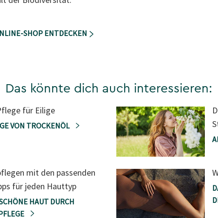
ONLINE-SHOP ENTDECKEN
Das könnte dich auch interessieren:
flege für Eilige
D
S
ÜGE VON TROCKENÖL
A
pflegen mit den passenden
W
pps für jeden Hauttyp
D
D
 SCHÖNE HAUT DURCH
 PFLEGE