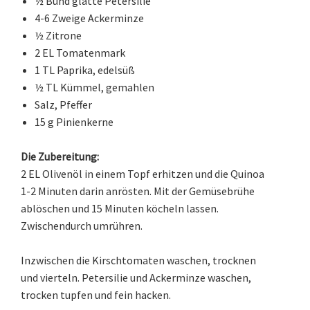
½ Bund glatte Petersilie
4-6 Zweige Ackerminze
½ Zitrone
2 EL Tomatenmark
1 TL Paprika, edelsüß
½ TL Kümmel, gemahlen
Salz, Pfeffer
15 g Pinienkerne
Die Zubereitung:
2 EL Olivenöl in einem Topf erhitzen und die Quinoa
1-2 Minuten darin anrösten. Mit der Gemüsebrühe
ablöschen und 15 Minuten köcheln lassen.
Zwischendurch umrühren.
Inzwischen die Kirschtomaten waschen, trocknen
und vierteln. Petersilie und Ackerminze waschen,
trocken tupfen und fein hacken.