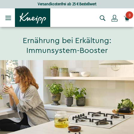
Skip to main content
Skip to footer content
Versandkostenfrei ab 25 € Bestellwert
0
Login
Ernährung bei Erkältung:
Immunsystem-Booster