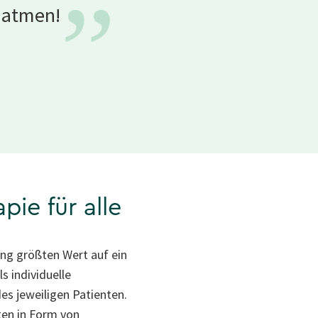
”
uatmen!
ie für alle
ung größten Wert auf ein
 individuelle
es jeweiligen Patienten.
ten in Form von