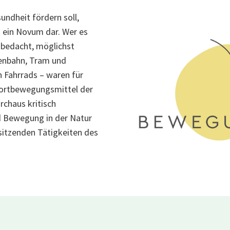
ndheit fördern soll,
s ein Novum dar. Wer es
f bedacht, möglichst
senbahn, Tram und
n Fahrrads – waren für
 Fortbewegungsmittel der
rchaus kritisch
d Bewegung in der Natur
sitzenden Tätigkeiten des