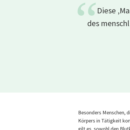
“
Diese ‚Ma
des menschli
Besonders Menschen, die
Körpers in Tätigkeit ko
gilt es, sowohl den Blut