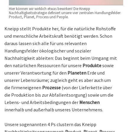
Hier können wir wirklich etwas bewirken! Die Kneipp
Nachhaltigkeitsstrategie definiert unsere vier zentralen Handlungsfelder:
Product, Planet, Process und People.
Kneipp stellt Produkte her, für die natürliche Rohstoffe
und menschliche Arbeitskraft benötigt werden. Schon
daraus lassen sich alle für uns relevanten
Handlungsfelder ökologischer und sozialer
Nachhaltigkeit ableiten: Das beginnt beim Umgang mit
den natürlichen Ressourcen für unsere
Produkte
sowie
unserer Verantwortung für den
Planeten
Erde und
unserer Lebensräume; zugleich geht es aber auch um
die firmeneigenen
Prozesse
(von der Lieferkette über
die Produktion bis zur Abfallentsorgung) sowie um die
Lebens- und Arbeitsbedingungen der
Menschen
innerhalb und außerhalb unseres Unternehmens.
Unsere sogenannten 4 Ps clustern das Kneipp
Nachhaltigkeitsengagement:
P
roduct,
P
lanet,
P
rocess