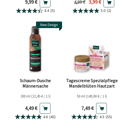
Aktueller Preis
Aktueller Preis
9,99 €
3,99 €
Vorheriger Preis
4,99 €
4.4
(5)
5.0
(2)
New Design
Schaum-Dusche
Tagescreme Spezialpflege
Männersache
Mandelblüten Hautzart
200 ml (22,45 € / 1 l)
50 ml (149,80 € / 1 l)
Aktueller Preis
Aktueller Preis
4,49 €
7,49 €
4.8
(45)
4.5
(55)