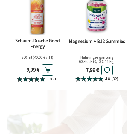
Schaum-Dusche Good
Magnesium + B12 Gummies
Energy
200 ml (49,95 € / 1 l)
Nahrungsergänzung
60 Stück (0,13 € / 1 kg)
Aktueller Preis
Aktueller Preis
9,99 €
7,99 €
4.8
(32)
5.0
(1)