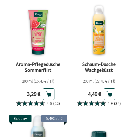
Aroma-Pflegedusche
Schaum-Dusche
Sommerflirt
Wachgeküsst
200 ml (16,45 € / 1 l)
200 ml (22,45 € / 1 l)
Aktueller Preis
Aktueller Preis
3,29 €
4,49 €
4.6
(22)
4.9
(34)
Exklusiv
5,49€ ab 2