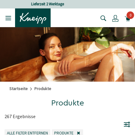
Skip to main content
Skip to footer content
Versandkostenfrei ab 25 € Bestellwert
0
Login
Startseite
Produkte
Produkte
267 Ergebnisse
ALLE FILTER ENTFERNEN
PRODUKTE