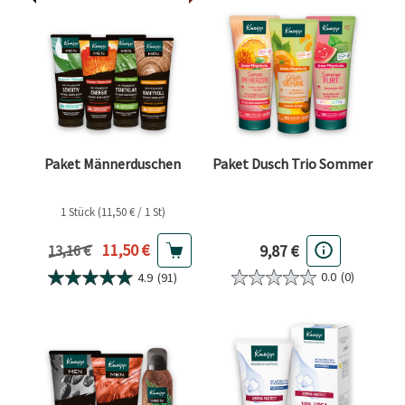
Paket Männerduschen
Paket Dusch Trio Sommer
1 Stück (11,50 € / 1 St)
Aktueller Preis
11,50 €
9,87 €
Vorheriger Preis
13,16 €
0.0
(0)
4.9
(91)