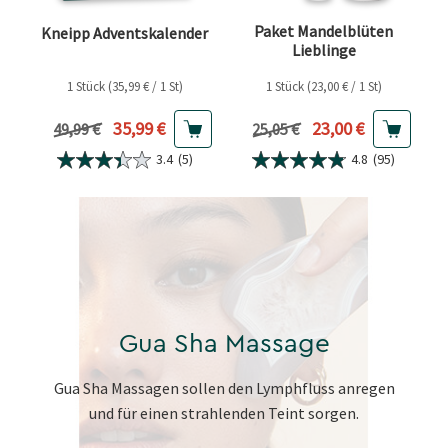
Paket Mandelblüten
Kneipp Adventskalender
Lieblinge
1 Stück (35,99 € / 1 St)
1 Stück (23,00 € / 1 St)
Aktueller Preis
Aktueller Preis
35,99 €
23,00 €
Vorheriger Preis
Vorheriger Preis
49,99 €
25,05 €
3.4
(5)
4.8
(95)
Gua Sha Massage
Gua Sha Massagen sollen den Lymphfluss anregen
und für einen strahlenden Teint sorgen.