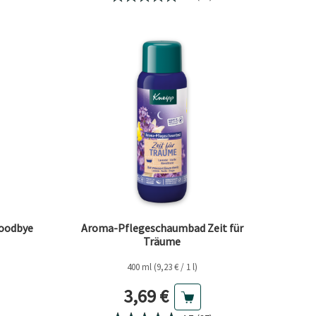
oodbye
Aroma-Pflegeschaumbad Zeit für
Träume
400 ml (9,23 € / 1 l)
eis
Aktueller Preis
3,69 €