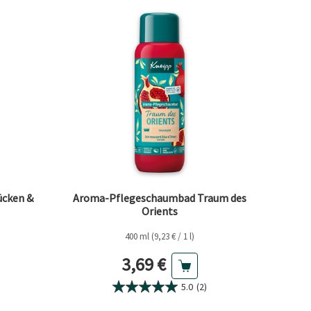
cken &
Aroma-Pflegeschaumbad Traum des
Orients
400 ml (9,23 € / 1 l)
eis
Aktueller Preis
3,69 €
5.0
(2)