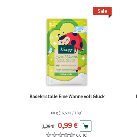
Sale
Badekristalle Eine Wanne voll Glück
60 g (16,50 € / 1 kg)
Aktueller Preis
0,99 €
Vorheriger Preis
1,29 €
0.0
(0)