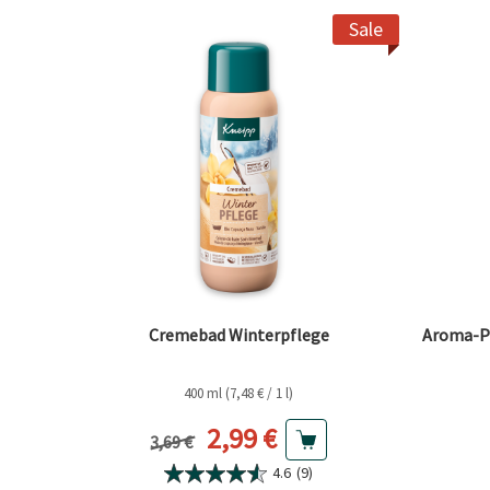
Sale
Cremebad Winterpflege
Aroma-P
400 ml (7,48 € / 1 l)
Aktueller Preis
2,99 €
Vorheriger Preis
3,69 €
4.6
(9)