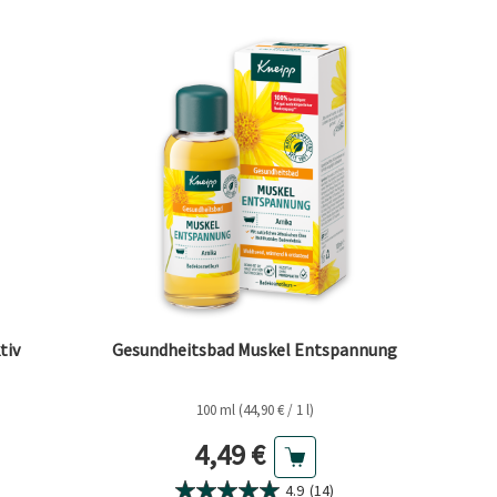
tiv
Gesundheitsbad Muskel Entspannung
100 ml (44,90 € / 1 l)
eis
Aktueller Preis
4,49 €
4.9
(14)