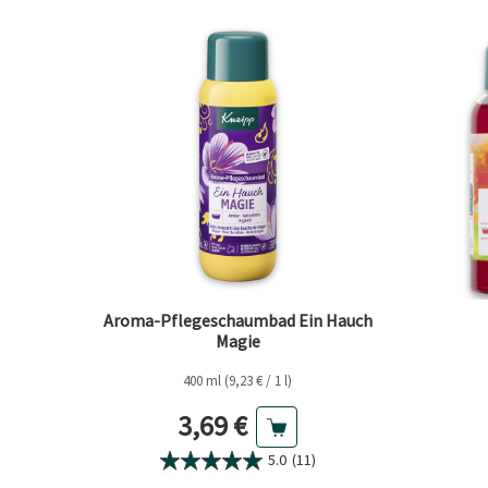
Aroma-Pflegeschaumbad Ein Hauch
Magie
400 ml (9,23 € / 1 l)
Aktueller Preis
3,69 €
5.0
(11)