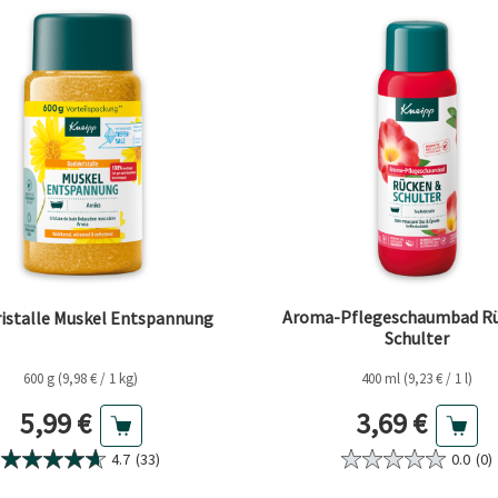
Aroma-Pflegeschaumbad Rü
istalle Muskel Entspannung
Schulter
600 g (9,98 € / 1 kg)
400 ml (9,23 € / 1 l)
Aktueller Preis
Aktueller Pr
5,99 €
3,69 €
4.7
(33)
0.0
(0)