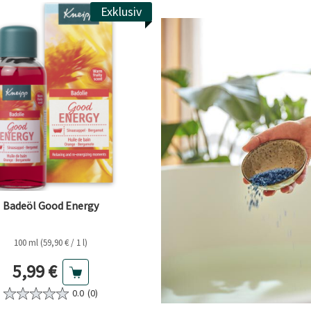
Exklusiv
Badeöl Good Energy
100 ml (59,90 € / 1 l)
Aktueller Preis
5,99 €
0.0
(0)