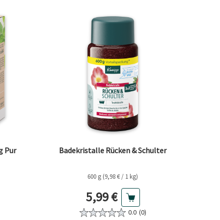
g Pur
Badekristalle Rücken & Schulter
600 g (9,98 € / 1 kg)
eis
Aktueller Preis
5,99 €
0.0
(0)