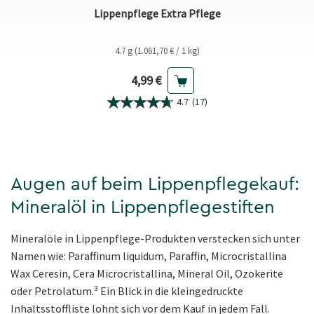
Lippenpflege Extra Pflege
4.7 g (1.061,70 € / 1 kg)
Aktueller Preis
4,99 €
4.7
(17)
Augen auf beim Lippenpflegekauf:
Mineralöl in Lippenpflegestiften
Mineralöle in Lippenpflege-Produkten verstecken sich unter
Namen wie: Paraffinum liquidum, Paraffin, Microcristallina
Wax Ceresin, Cera Microcristallina, Mineral Oil, Ozokerite
oder Petrolatum.³ Ein Blick in die kleingedruckte
Inhaltsstoffliste lohnt sich vor dem Kauf in jedem Fall.