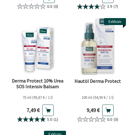
0.0
(0)
3.9
(7)
Exklusiv
Derma Protect 10% Urea
Hautöl Derma Protect
SOS Intensiv Balsam
75 ml (99,87 € / 1 l)
100 ml (94,90 € / 1 l)
Aktueller Preis
Aktueller Preis
7,49 €
9,49 €
5.0
(1)
0.0
(0)
Exklusiv