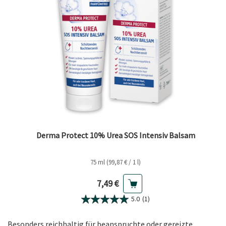
Derma Protect 10% Urea SOS Intensiv Balsam
75 ml (99,87 € / 1 l)
Aktueller Preis
7,49 €
5.0
(1)
Besonders reichhaltig für beanspruchte oder gereizte