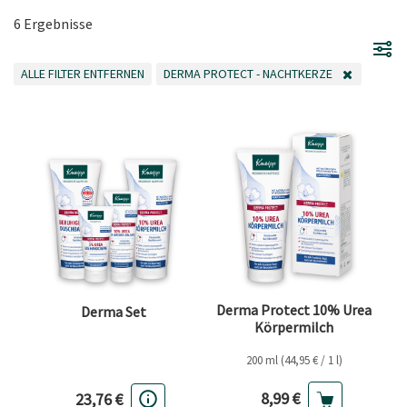
6 Ergebnisse
ALLE FILTER ENTFERNEN
DERMA PROTECT - NACHTKERZE
ALLE FILTER ENTFERNEN
FILTER ENTFERNEN AKTUELL GEFILTERT NACH 
Derma Protect 10% Urea
Derma Set
Körpermilch
200 ml (44,95 € / 1 l)
Aktueller Preis
8,99 €
23,76 €