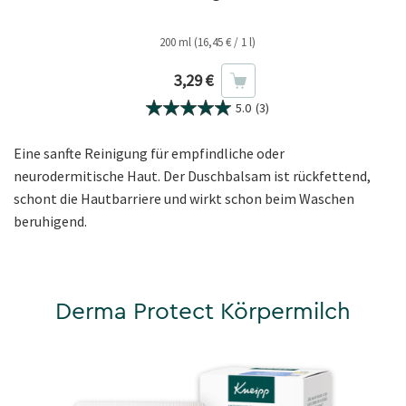
200 ml (16,45 € / 1 l)
Aktueller Preis
3,29 €
5.0
(3)
Eine sanfte Reinigung für empfindliche oder
neurodermitische Haut. Der Duschbalsam ist rückfettend,
schont die Hautbarriere und wirkt schon beim Waschen
beruhigend.
Derma Protect Körpermilch