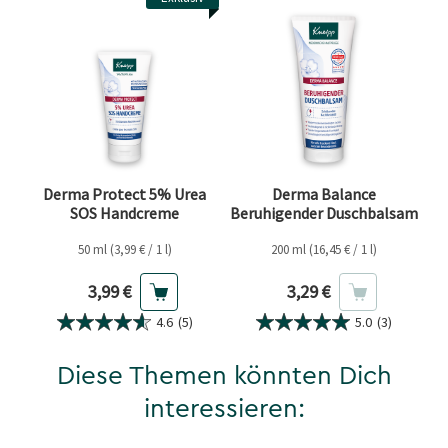
Derma Protect 5% Urea
Derma Balance
SOS Handcreme
Beruhigender Duschbalsam
50 ml (3,99 € / 1 l)
200 ml (16,45 € / 1 l)
Aktueller Preis
Aktueller Preis
3,99 €
3,29 €
4.6
(5)
5.0
(3)
Diese Themen könnten Dich
interessieren: