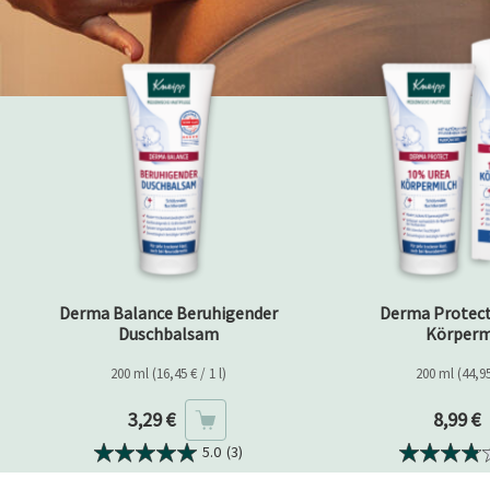
Derma Balance Beruhigender
Derma Protec
Duschbalsam
Körperm
200 ml (16,45 € / 1 l)
200 ml (44,95 
Aktueller Preis
Aktuell
3,29 €
8,99 €
5.0
(3)