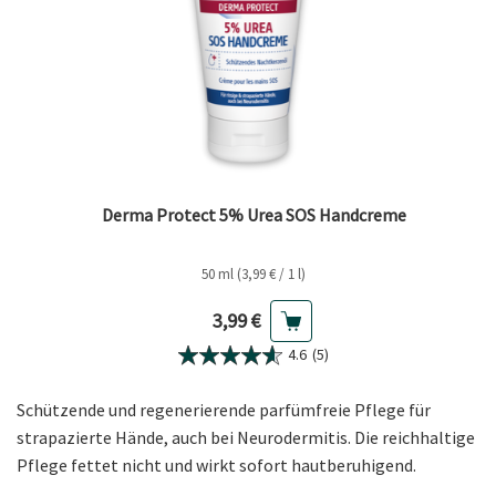
Derma Protect 5% Urea SOS Handcreme
50 ml (3,99 € / 1 l)
Aktueller Preis
3,99 €
4.6
(5)
Schützende und regenerierende parfümfreie Pflege für
strapazierte Hände, auch bei Neurodermitis. Die reichhaltige
Pflege fettet nicht und wirkt sofort hautberuhigend.