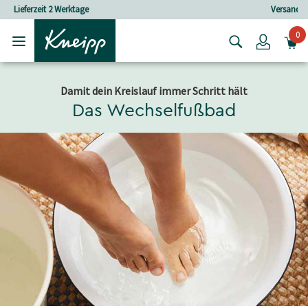
Skip to main content
Skip to footer content
Versandkostenfrei ab 25 € Bestellwert
0
Login
Damit dein Kreislauf immer Schritt hält
Das Wechselfußbad